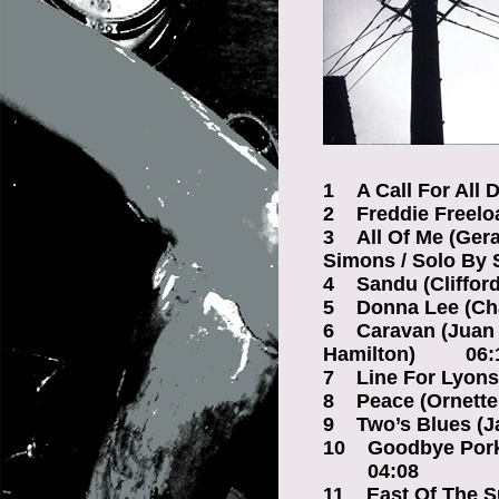
1 A Call For Al
2 Freddie Freelo
3 All Of Me (Ger
Simons / Solo B
4 Sandu (Cliffor
5 Donna Lee (Ch
6 Caravan (Juan Ti
Hamilton) 06:
7 Line For Lyons
8 Peace (Ornett
9 Two’s Blues (J
10 Goodbye Pork 
04:08
11 East Of The S