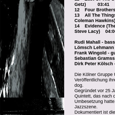
Getz) 03:41
12 Four Brother
13 All The Things
Coleman Hawki
14 Evidence (The
Steve Lacy) 04:
Rudi Mahall - bass 
L
ö
msch Lehmann - 
Frank Wingold - gu
Sebastian Gramss 
Dirk Peter K
ö
lsch
Die Kölner Gruppe 
Veröffentlichung i
dog.
Gegründet vor 25 J
Quintett, das nach
Umbesetzung hatte,
Jazzszene.
Dokumentiert ist di