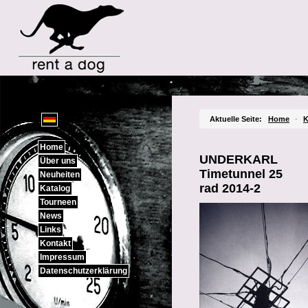
Sprachauswahl
Aktuelle Seite:
Home
•
K
Home
UNDERKARL
Über uns
Timetunnel 25
Neuheiten
rad 2014-2
Katalog
Tourneen
News
Links
Kontakt
Impressum
Datenschutzerklärung