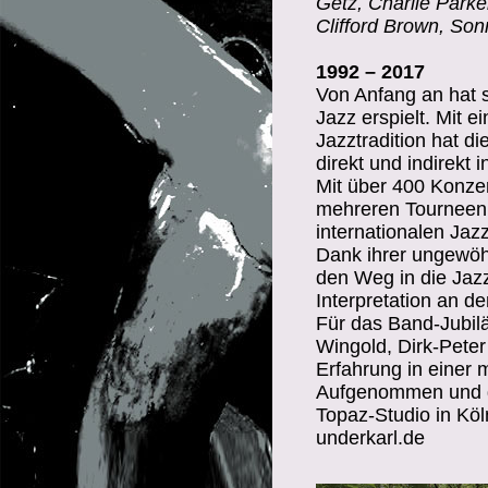
Getz,
Charlie Parke
Clifford Brown
, Sonn
1992 – 2017
Von Anfang an hat s
Jazz erspielt. Mit 
Jazztradition hat d
direkt und indirekt in
Mit über 400 Konzer
mehreren Tourneen f
internationalen Jazz
Dank ihrer ungewö
den Weg in die Jaz
Interpretation an d
Für das Band-Jubi
Wingold, Dirk-Pete
Erfahrung in einer 
Aufgenommen und ge
Topaz-Studio in Köl
underkarl.de