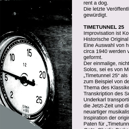
rent a dog.
Die letzte Veröffe
gewürdigt.
TIMETUNNEL 25
Improvisation ist K
Historische Origina
Eine Auswahl von h
circa 1940 werden 
geformt.
Der einmalige, nic
Solos, sei es von M
„Timetunnel 25“ als
zum Beispiel von d
Thema des Klassike
Transkription des 
Underkarl transport
die Jetzt-Zeit und 
neuartiger musikali
Inspiration der ori
Paten für „Timetunn