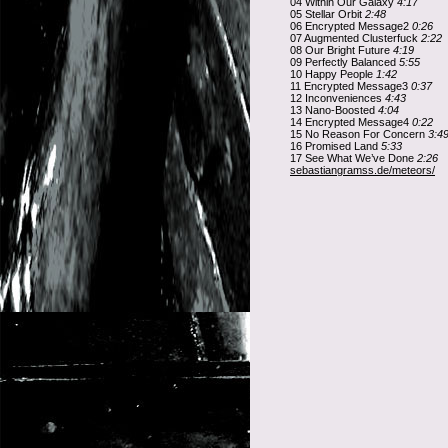
04 Within Our Galaxy
4:17
05 Stellar Orbit
2:48
06 Encrypted Message2
0:26
07 Augmented Clusterfuck
2:22
08 Our Bright Future
4:19
09 Perfectly Balanced
5:55
10 Happy People
1:42
11 Encrypted Message3
0:37
12 Inconveniences
4:43
13 Nano-Boosted
4:04
14 Encrypted Message4
0:22
15 No Reason For Concern
3:4
16 Promised Land
5:33
17 See What We’ve Done
2:26
sebastiangramss.de/meteors/