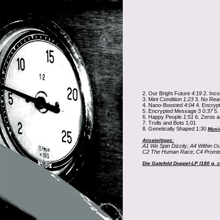
2. Our Bright Future
4:19
2. Inc
3. Mint Condition
1:23
3. No Rea
4. Nano-Boosted
4:04
4. Encry
5. Encrypted Message 3
0:37
5.
6. Happy People
1:51
6. Zeros 
7. Trolls and Bots 1:01
8. Genetically Shaped 1:30
Musi
Anspieltipps:
A1 We Spin Dizzily; A4 Within O
C2 The Human Race; C4 Promis
Die Gatefold Doppel-LP (180 g, c