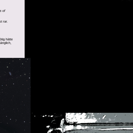
s of
t rar.
ötig hätte
änglich,