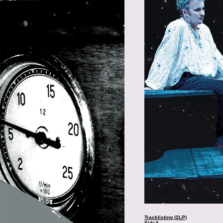
Tracklisting (2LP)
SideA