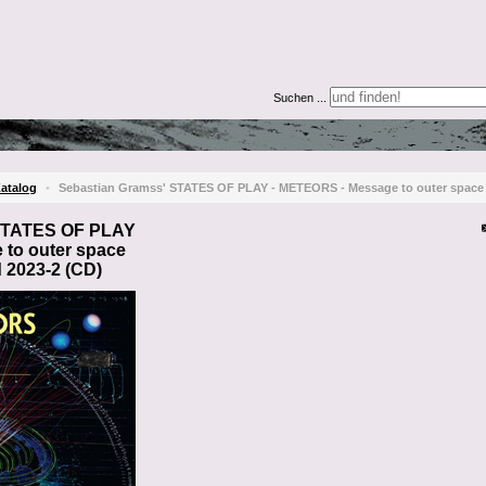
Suchen ...
atalog
•
Sebastian Gramss' STATES OF PLAY - METEORS - Message to outer space
 STATES OF PLAY
to outer space
d 2023-2 (CD)