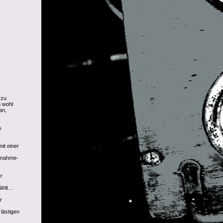
 zu
n wohl
an,
s
mit einer
snahme-
r
zählt…
r
lästigen