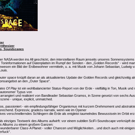
zer
ynthesizer
ss, Soundscapes
er NASA werden ins All geschickt, den interstellaren Raum jenseits unseres Sonnensystems
und Toninformationen auf Datenplatten im Rumpf der Sonden - den „Golden Records“ - wird ma
wesen ein Bild der Erdbewohner vermitteln, u. a. mit Musik von Johann Sebastian, Ludwig v
ouis.
uter space
knüpft daran an als aktualisiertes Update der Golden Records und gleichzeitig al
nsangebot an den „Outer Space“.
ates Of Play
ist ein wohlbalancierter Status-Report von der Erde - vielfältig in Ton, Musik und 
n autonomer Typus von
rrangiert und realisiert von Bandleader Sebastian Gramss,
in Szene gesetzt von sechs Au
zzszene
- unique, explicit, unmatched.
los, passioniert - ein empfindungsfähiger Organismus mit kurzem Drehmoment und abstrakte
prechend. Expressiv, gradezu narrativ, wenn wie im Opener
ktives verschnellerndes Schlingern die Erde als entgleist taumelndes Bewusstsein im Orbit er
ls einziges Textwerk des Albums aufwirft: vor einem subtilen
SciFi-Soundscape verknüpft de
des Albums zu einem großem Ganzen:
wunderbarer Class-A Planet - voller Chancen und Möglichkeiten…und doch auch mit einigen 
erfuck“.