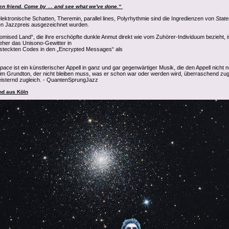
ien friend. Come by … and see what we've done.“
ektronische Schatten, Theremin, parallel lines, Polyrhythmie sind
die Ingredienzen von
State
en Jazzpreis ausgezeichnet wurden.
romised Land“, die ihre erschöpfte dunkle Anmut direkt wie vom Zuhörer-Individuum bezieht, is
 eher das Unisono-Gewitter in
ersteckten Codes in den „Encrypted Messages“ als
space
ist ein künstlerischer Appell in ganz und gar gegenwärtiger Musik, die den Appell nicht n
z im Grundton, der nicht bleiben muss, was er schon war oder werden wird, überraschend zug
eisternd zugleich. - QuantenSprungJazz
nd aus Köln