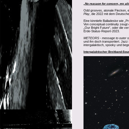
„No reasaon for concern, my al
Odd grooves, atonale Flecken, el
Play
, die 2022 mit dem Deutsch
Eine kinntiefe Balladeske wie „P
Von conceptual continuity zeugt
„Our Bright Future“, oder die v
Erde-Status-Report-2023.
METEORS - message to outer 
und ihn doch transportiert. Jaz
intergalaktisch, spooky und beg
Intergalaktischer Breitband-Sou