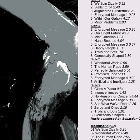
1. We Spin Dizzily
5:22
2. Stellar Orbit
2:48
3. Augmented Clusterfuck
2:22
4. Encrypted Message 1
0.26
5. Within Our Galaxy
4:17
6. Minor Problems
2:03
SideB
1. Encrypted Message 2
0:26
2. Our Bright Future
4:19
3. Mint Condition
1:23
4. Nano-Boosted
4:04
5. Encrypted Message 3
0:37
6. Happy People
1:51
7. Trolls and Bots 1:01
8. Genetically Shaped 1:30
SideC
1. Wonderful World
0:50
2. The Human Race
3:59
3. Perfectly Balanced
5:54
4. Promised Land
5:33
5. Encrypted Message 4
0:22
6. Artificial and Intelligent
1:28
SideD
1. Class A Planet
0:34
2. Inconveniences
4:43
3. No Reason for Concern
4:44
4. Encrypted Message 5
0:17
5. See What We’ve Done
2:26
6. Zeros and Ones
2:19
7. Trolls and Bots 1:01
8. Genetically Shaped 1:30
Music composed by Sebastian
Tracklisting (CD)
01 We Spin Dizzily
5:23
02 Wonderful World
0:40
03 The Human Race
2:56