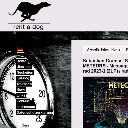
Sprachauswahl
Aktuelle Seite:
Home
•
K
Sebastian Gramss'
Home
METEORS - Message 
Über uns
rad 2023-1 (2LP) / ra
Neuheiten
Katalog
Tourneen
News
Links
Kontakt
Impressum
Datenschutzerklärung