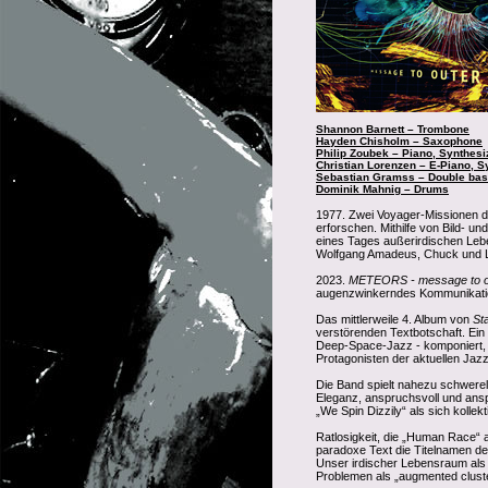
Shannon Barnett – Trombone
Hayden Chisholm – Saxophone
Philip Zoubek – Piano, Synthesi
Christian Lorenzen – E-Piano, S
Sebastian Gramss – Double ba
Dominik Mahnig – Drums
1977. Zwei Voyager-Missionen d
erforschen. Mithilfe von Bild- 
eines Tages außerirdischen Lebe
Wolfgang Amadeus, Chuck und L
2023.
METEORS - message to o
augenzwinkerndes Kommunikatio
Das mittlerweile 4. Album von
St
verstörenden Textbotschaft. Ei
Deep-Space-Jazz - komponiert, a
Protagonisten der aktuellen Ja
Die Band spielt nahezu schwere
Eleganz, anspruchsvoll und ans
„We Spin Dizzily“ als sich kolle
Ratlosigkeit, die „Human Race“ a
paradoxe Text die Titelnamen 
Unser irdischer Lebensraum als 
Problemen als „augmented clust