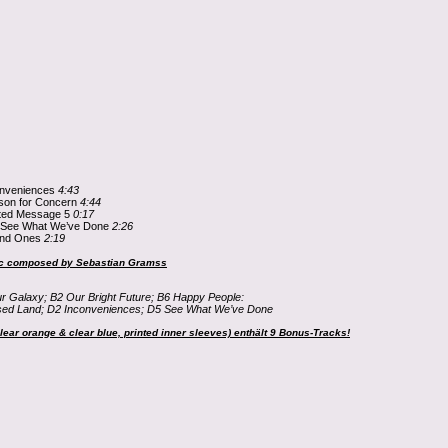
onveniences
4:43
son for Concern
4:44
pted Message 5
0:17
 See What We’ve Done
2:26
and Ones
2:19
c composed by Sebastian Gramss
ur Galaxy; B2 Our Bright Future; B6 Happy People:
ed Land; D2 Inconveniences; D5 See What We’ve Done
lear orange & clear blue, printed inner sleeves) enthält 9 Bonus-Tracks!