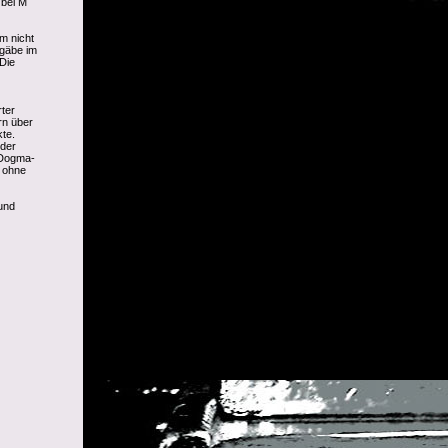
 bei M
m nicht
 gäbe im
Die
rter
rn über
kte.
 der
 Dogma-
, ohne
und