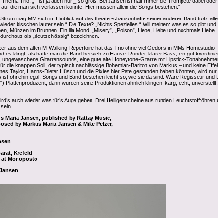
hema Trio, „ - ist ja auch nur _ so groß! Bei Jansen ist halt immer die Trompete dabei oder
 auf die man sich verlassen konnte. Hier müssen allein die Songs bestehen.“
+ Strom mag MM sich im Hinblick auf das theater-chansonhafte seiner anderen Band trotz alle
ieder bisschen lauter sein.“ Die Texte? „Nichts Spezielles.“ Will meinen: was es so gibt und
, Münzen im Brunnen. Ein lila Mond, „Misery”, „Poison”, Liebe, Liebe und nochmals Liebe. 
 durchaus als „deutschlässig“ bezeichnen.
iker aus dem alten M-Walking-Repertoire hat das Trio ohne viel Gedöns in MMs Homestudio
s klingt, als hätte man die Band bei sich zu Hause. Runder, klarer Bass, ein gut koordinie
ungewaschene Gitarrensounds, eine gute alte Honeytone-Gitarre mit Lipstick-Tonabnehme
für die knappen Soli, der typisch nachlässige Bohemian-Bariton von Markus – und keine Effe
es Taylor, Hanns-Dieter Hüsch und die Pixies hier Pate gestanden haben könnten, wird nur
 ist ohnehin egal. Songs und Band bestehen leicht so, wie sie da sind. Wäre Regisseur und
e“) Plattenproduzent, dann würden seine Produktionen ähnlich klingen: karg, echt, unverstellt
ird’s auch wieder was für’s Auge geben. Drei Heiligenscheine aus runden Leuchtstoffröhren 
 sein.
 Maria Jansen, published by Rattay Music,
osed by Markus Maria Jansen & Mike Pelzer,
nsen
rat, Krefeld
e at Monoposto
 Jansen