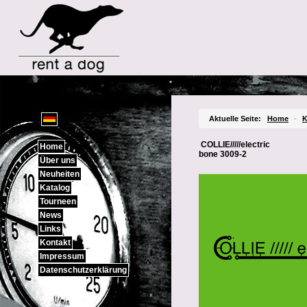
Sprachauswahl
Aktuelle Seite:
Home
•
K
COLLIE/////electric
Home
bone 3009-2
Über uns
Neuheiten
Katalog
Tourneen
News
Links
Kontakt
Impressum
Datenschutzerklärung