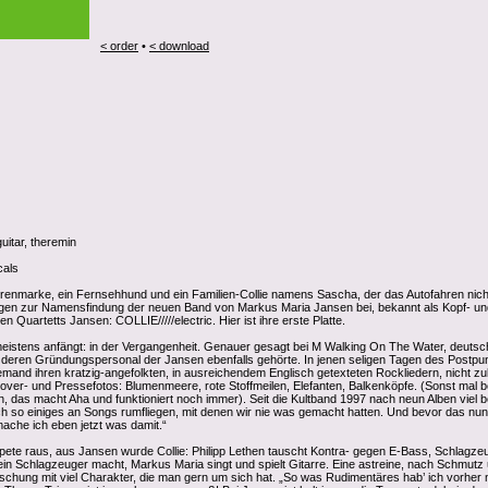
< order
•
< download
guitar, theremin
cals
renmarke, ein Fernsehhund und ein Familien-Collie namens Sascha, der das Autofahren nich
rugen zur Namensfindung der neuen Band von Markus Maria Jansen bei, bekannt als Kopf- un
 Quartetts Jansen: COLLIE/////electric. Hier ist ihre erste Platte.
eistens anfängt: in der Vergangenheit. Genauer gesagt bei M Walking On The Water, deutsc
 deren Gründungspersonal der Jansen ebenfalls gehörte. In jenen seligen Tagen des Postpu
emand ihren kratzig-angefolkten, in ausreichendem Englisch getexteten Rockliedern, nicht zul
over- und Pressefotos: Blumenmeere, rote Stoffmeilen, Elefanten, Balkenköpfe. (Sonst mal b
das macht Aha und funktioniert noch immer). Seit die Kultband 1997 nach neun Alben viel b
h so einiges an Songs rumfliegen, mit denen wir nie was gemacht hatten. Und bevor das nun 
mache ich eben jetzt was damit.“
pete raus, aus Jansen wurde Collie: Philipp Lethen tauscht Kontra- gegen E-Bass, Schlagze
n Schlagzeuger macht, Markus Maria singt und spielt Gitarre. Eine astreine, nach Schmutz
hung mit viel Charakter, die man gern um sich hat. „So was Rudimentäres hab’ ich vorher 