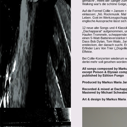
gemacht“, meint der Sänger zum T
Walking war’s die schöne Geige,
Auf die Formel Collie = Jansen 
einlassen: „Nö. Rockmusik. Mal w
Leben. Gott im Werkzeugschuppen
englische Aussprache lässt sich
12 neue alte Songs und 4 Klass
„Dachapparat“ aufgenommen, und e
Haufen Trommeln, scheppernde, 
einen 5-Watt-Batterieverstärker 
Dass Bob Dylan, Tom Waits, Jam
entdecken, der danach sucht. Es
Erfinder Lars Von Trier („Dogvill
Effekte.
Bei Collie-Konzerten wiederum w
derlei mehr soll gesehen worden
All songs composed by Markus
except Poison & Elysian comp
published by Edition Fuego
Produced by Markus Maria Ja
Recorded & mixed at Dachappa
Mastered by Michael Schwab
Art & design by Markus Maria