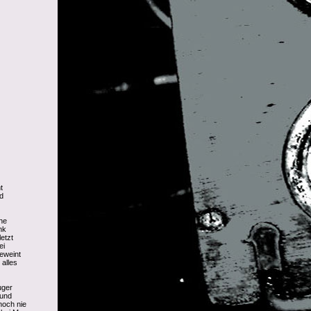
t
d
he
nk
etzt
ei
eweint
alles
uger
 und
noch nie