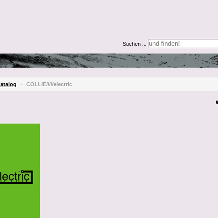
Suchen ...
atalog
•
COLLIE/////electric