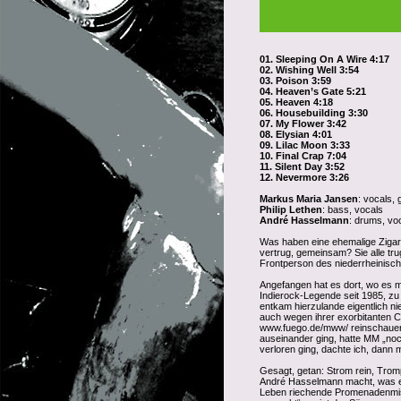
01. Sleeping On A Wire 4:17
02. Wishing Well 3:54
03. Poison 3:59
04. Heaven’s Gate 5:21
05. Heaven 4:18
06. Housebuilding 3:30
07. My Flower 3:42
08. Elysian 4:01
09. Lilac Moon 3:33
10. Final Crap 7:04
11. Silent Day 3:52
12. Nevermore 3:26
Markus Maria Jansen
: vocals, 
Philip Lethen
: bass, vocals
André Hasselmann
: drums, vo
Was haben eine ehemalige Zigar
vertrug, gemeinsam? Sie alle t
Frontperson des niederrheinischen
Angefangen hat es dort, wo es m
Indierock-Legende seit 1985, zu
entkam hierzulande eigentlich ni
auch wegen ihrer exorbitanten C
www.fuego.de/mww/ reinschauen, 
auseinander ging, hatte MM „noc
verloren ging, dachte ich, dann 
Gesagt, getan: Strom rein, Trom
André Hasselmann macht, was ei
Leben riechende Promenadenmisc