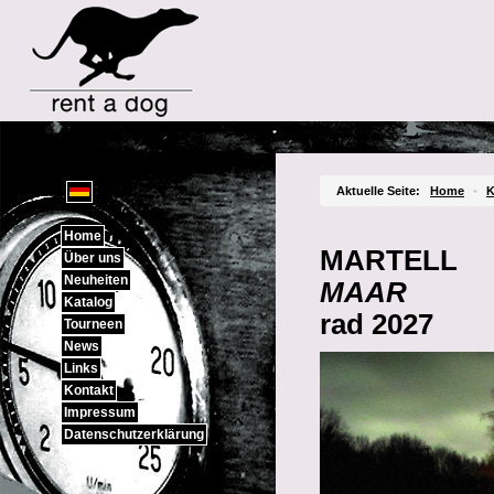
Sprachauswahl
Aktuelle Seite:
Home
•
K
Home
MARTELL
Über uns
Neuheiten
MAAR
Katalog
rad 2027
Tourneen
News
Links
Kontakt
Impressum
Datenschutzerklärung