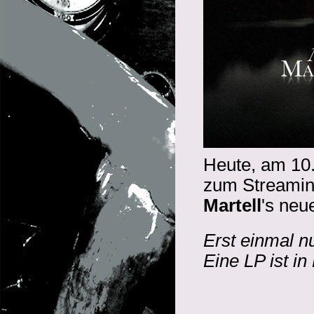
Heute, am 10.
zum Streamin
Martell
's ne
Erst einmal nu
Eine LP ist in