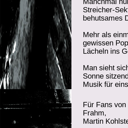
Manchmal nur
Streicher-Sek
behutsames D
Mehr als einm
gewissen Pop
Lächeln ins G
Man sieht sich
Sonne sitzen
Musik für ein
Für Fans von 
Frahm,
Martin Kohlst