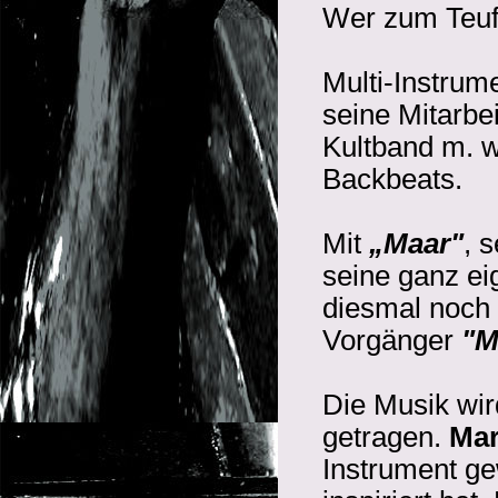
Wer zum Teufe
Multi-Instrum
seine Mitarbe
Kultband m. w
Backbeats.
Mit
„Maar"
, 
seine ganz ei
diesmal noch 
Vorgänger
"M
Die Musik wir
getragen.
Mar
Instrument ge