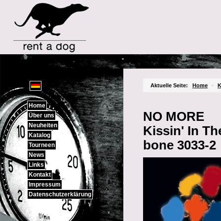
Sprachauswahl
Aktuelle Seite:
Home
•
K
Home
NO MORE
Über uns
Neuheiten
Kissin' In T
Katalog
bone 3033-2
Tourneen
News
Links
Kontakt
Impressum
Datenschutzerklärung