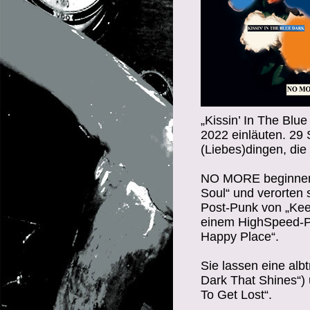
„Kissin’ In The Bl
2022 einläuten. 29
(Liebes)dingen, di
NO MORE beginnen e
Soul“ und verorten 
Post-Punk von „Kee
einem HighSpeed-Po
Happy Place“.
Sie lassen eine alb
Dark That Shines“) 
To Get Lost“.