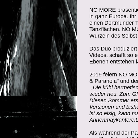
NO MORE präsentier
in ganz Europa. Ihr 
einen Dortmunder Tat
Tanzflächen. NO MO
Wurzeln des Selbst 
Das Duo produziert
Videos, schafft so 
Ebenen entstehen l
2019 feiern NO MOR
& Paranoia" und de
„Die kühl hermeti
wieder neu. Zum Glü
Diesen Sommer ersc
Versionen und bishe
ist so eisig, kann m
Annenmaykantereit.
Als während der P