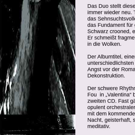
Das Duo stellt dies
immer wieder neu. 
das Sehnsuchtsvolle
das Fundament für g
Schwarz crooned, er
Er schmeißt fragme
in die Wolken.
Der Albumtitel, ein
unterschiedlichste
Angst vor der Roman
Dekonstruktion.
Der schwere Rhythm
Fou
in „Valentina“
zweiten CD. Fast gä
opulent orchestral
mit dem kommenden
Nacht, geisterhaft,
meditativ.