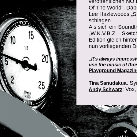
veröffentlichen NO
Of The World". Dab
Lee Hazlewoods „S
schlagen.
Als sich ein Soundt
„W.K.V.B.Z. - Sketch
Edition gleich hint
nun vorliegenden Do
„It's always impress
use the music of tho
Playground Magazin
: Sy
Tina Sanudakua
: Vox,
Andy Schwarz